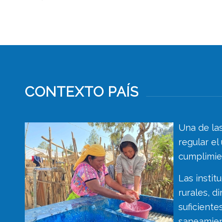
CONTEXTO PAÍS
Una de las
regular el
cumplimien
Las instit
rurales, 
suficiente
saneamien