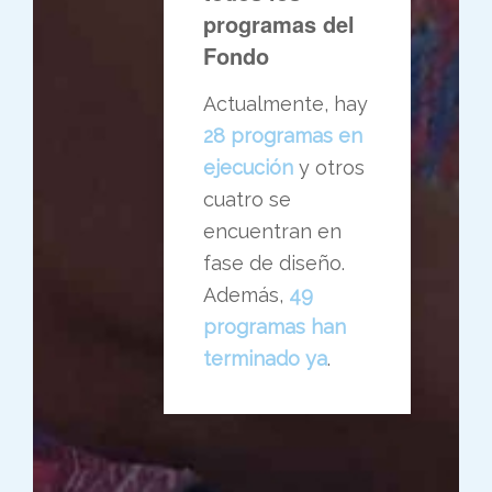
programas del
Fondo
Actualmente, hay
28 programas en
ejecución
y otros
cuatro se
encuentran en
fase de diseño.
Además,
49
programas han
terminado ya
.