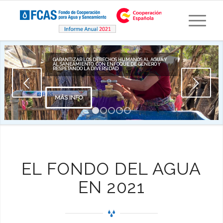
GARANTIZAR LOS DERECHOS HUMANOS AL AGUA Y
AL SANEAMIENTO, CON ENFOQUE DE GÉNERO Y
RESPETANDO LA DIVERSIDAD
Posterior
MÁS INFO
1
2
3
4
5
EL FONDO DEL AGUA
EN 2021