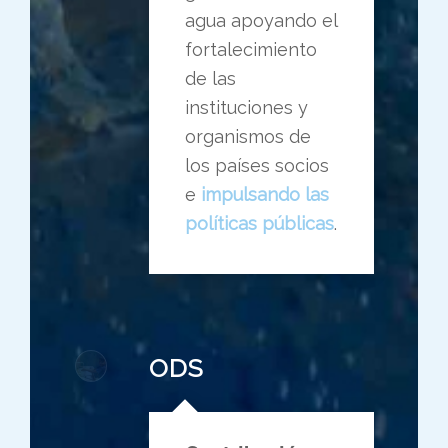
agua apoyando el
fortalecimiento
de las
instituciones y
organismos de
los países socios
e
impulsando las
políticas públicas
.
ODS