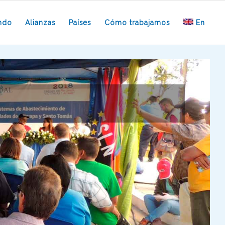
ndo
Alianzas
Países
Cómo trabajamos
En